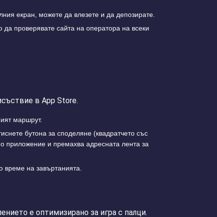
ния екран, можете да влезете и да депозирате.
о да проверявате сайта на оператора на всеки
съствие в App Store.
ният маршрут.
тиснете бутона за споделяне (квадратчето със
ено приложение и премахва адресната лента за
по време на завъртанията.
ението е оптимизирано за игра с палци.