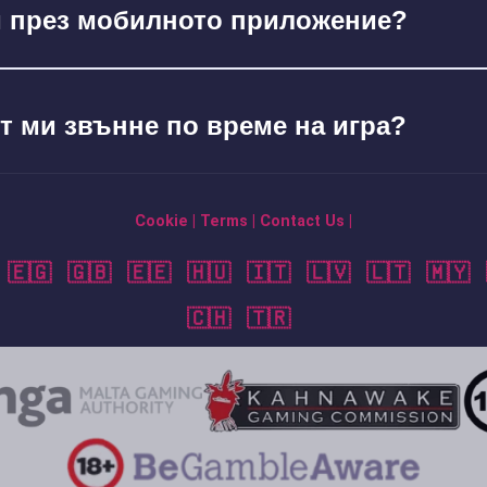
и през мобилното приложение?
т ми звънне по време на игра?
Cookie
|
Terms
|
Contact Us
|
🇪🇬
🇬🇧
🇪🇪
🇭🇺
🇮🇹
🇱🇻
🇱🇹
🇲🇾
🇨🇭
🇹🇷