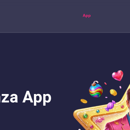
App
nza App