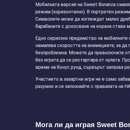
Мобилната версия на Sweet Bonanza смаляв
режим (хоризонтално). В портретен режим 
Символите може да изглеждат малко дребни
барабаните с докосване на екрана става м
Едно сериозно предимство на мобилните с
намалява скоростта на анимациите, за да 
безпроблемна. Можете да превключите от иг
без играта да се рестартира от нулата. П
време на бонус рунд, сървърът запазва ре
Участието в хазартни игри не е само забав
разумно и се запознайте с правилата на НА
Мога ли да играя Sweet B