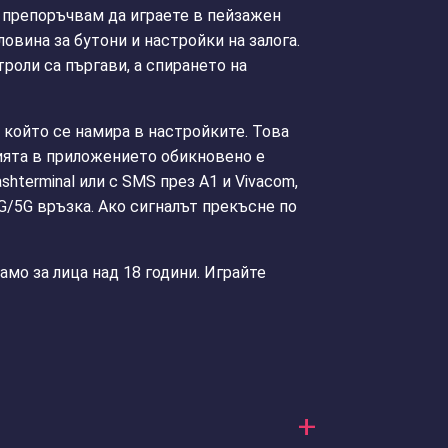
о препоръчвам да играете в пейзажен
овина за бутони и настройки на залога.
роли са пъргави, а спирането на
 който се намира в настройките. Това
цията в приложението обикновено е
hterminal или с SMS през А1 и Vivacom,
G/5G връзка. Ако сигналът прекъсне по
амо за лица над 18 години. Играйте